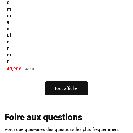
o
m
m
e
c
ui
r
n
oi
r
Prix
49,90€
Prix
54,90€
promotionnel
habituel
Tout afficher
Foire aux questions
Voici quelques-unes des questions les plus fréquemment