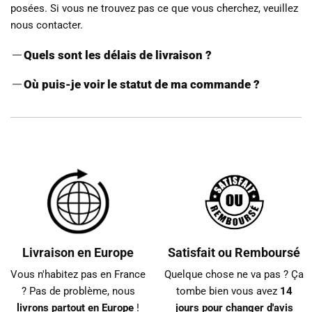
posées. Si vous ne trouvez pas ce que vous cherchez, veuillez
nous contacter.
Quels sont les délais de livraison ?
La livraison de votre commande demande entre
7 et 10 jours
Où puis-je voir le statut de ma commande ?
ouvrés
à compter du jour de validation de votre commande.
Pour suivre votre commande, il vous suffit de vous rendre sur
Les délais de livraison peuvent varier selon le produit et le
notre page
Suivi de commande.
volume que traitent les transporteurs.
Livraison en Europe
Satisfait ou Remboursé
Vous n'habitez pas en France
Quelque chose ne va pas ? Ça
? Pas de problème, nous
tombe bien vous avez
14
livrons partout en Europe
!
jours pour changer d'avis