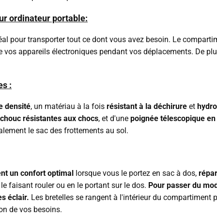
r ordinateur portable:
idéal pour transporter tout ce dont vous avez besoin. Le compart
 de vos appareils électroniques pendant vos déplacements. De plu
s :
e densité
, un matériau à la fois
résistant à la déchirure
et
hydr
chouc résistantes aux chocs
, et d'une
poignée télescopique en
alement le sac des frottements au sol.
nt un confort optimal
lorsque vous le portez en sac à dos,
répar
le faisant rouler ou en le portant sur le dos.
Pour passer du mode
s éclair.
Les bretelles se rangent à l'intérieur du compartiment p
on de vos besoins.