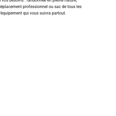
 vos besoins : randonnée en pleine nature,
, déplacement professionnel ou sac de tous les
l’équipement qui vous suivra partout.