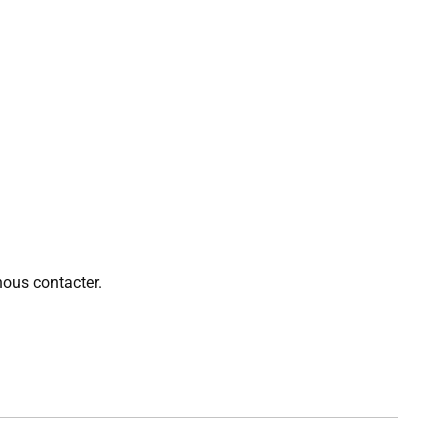
nous contacter.
es délais de livraison peuvent varier selon le produit et