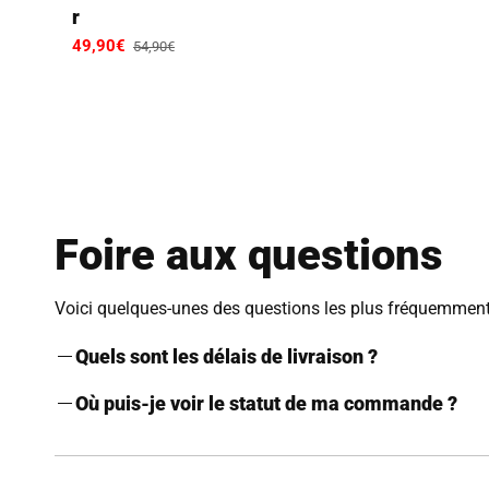
r
Prix
49,90€
Prix
54,90€
promotionnel
habituel
Foire aux questions
Voici quelques-unes des questions les plus fréquemment 
Quels sont les délais de livraison ?
La livraison de votre commande demande entre
7 et 10 
Où puis-je voir le statut de ma commande ?
le volume que traitent les transporteurs.
Pour suivre votre commande, il vous suffit de vous rendr