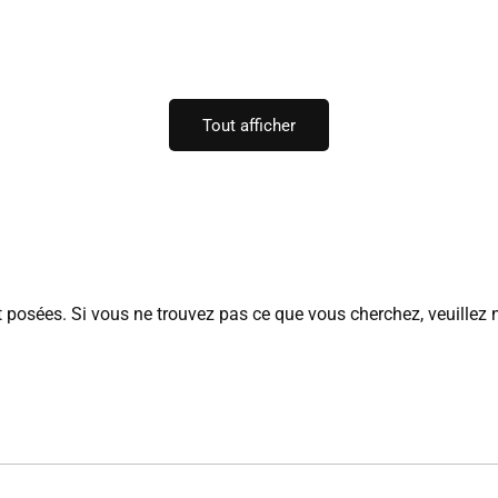
Tout afficher
posées. Si vous ne trouvez pas ce que vous cherchez, veuillez 
jours ouvrés
à compter du jour de validation de votre commande. L
e sur notre page
Suivi de commande.