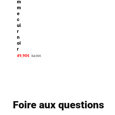
m
m
e
c
ui
r
n
oi
r
Prix
49,90€
Prix
54,90€
promotionnel
habituel
Foire aux questions